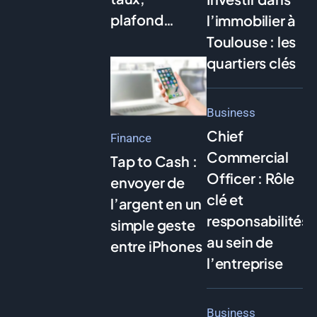
plafond…
l’immobilier à
Toulouse : les
quartiers clés
Business
Chief
Finance
Commercial
Tap to Cash :
Officer : Rôle
envoyer de
clé et
l’argent en un
responsabilités
simple geste
au sein de
entre iPhones
l’entreprise
Business