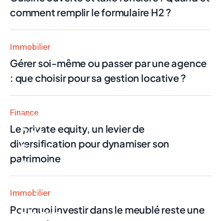
comment remplir le formulaire H2 ?
Immobilier
Gérer soi-même ou passer par une agence
: que choisir pour sa gestion locative ?
Finance
Finance
Le private equity, un levier de
Avis
diversification pour dynamiser son
Swan
patrimoine
Pro : la
néobanque
Immobilier
qui
Pourquoi investir dans le meublé reste une
bloque