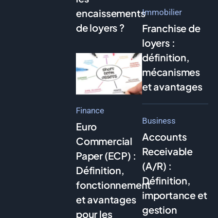
encaissements
Immobilier
de loyers ?
Franchise de
loyers :
définition,
mécanismes
et avantages
Finance
Business
Euro
Accounts
Commercial
Receivable
Paper (ECP) :
(A/R) :
Définition,
Définition,
fonctionnement
importance et
et avantages
gestion
pour les