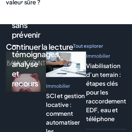
valeur sûre ?
votre
compte
sans
prévenir
—
Continuer la lecture
Tout explorer
témoignages,
Immobilier
analyse
Viabilisation
et
d’un terrain :
recours
étapes clés
Immobilier
pour les
SCI et gestion
raccordements
locative :
EDF, eau et
comment
téléphone
automatiser
les