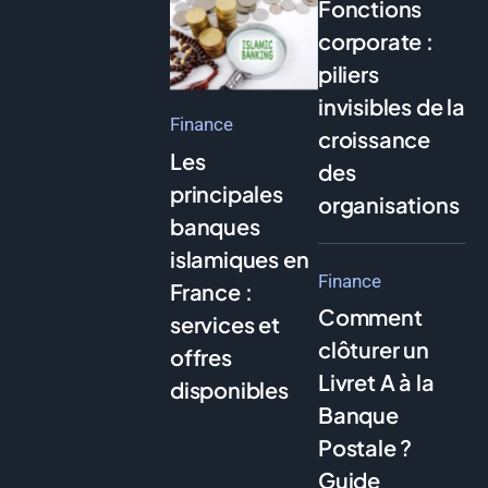
Fonctions
corporate :
piliers
invisibles de la
Finance
croissance
Les
des
principales
organisations
banques
islamiques en
Finance
France :
Comment
services et
clôturer un
offres
Livret A à la
disponibles
Banque
Postale ?
Guide