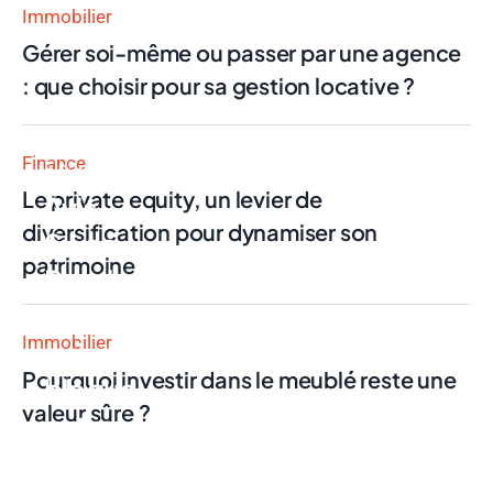
Immobilier
Gérer soi-même ou passer par une agence
: que choisir pour sa gestion locative ?
Finance
Finance
Le private equity, un levier de
Avis
diversification pour dynamiser son
Swan
patrimoine
Pro : la
néobanque
Immobilier
qui
Pourquoi investir dans le meublé reste une
bloque
valeur sûre ?
votre
compte