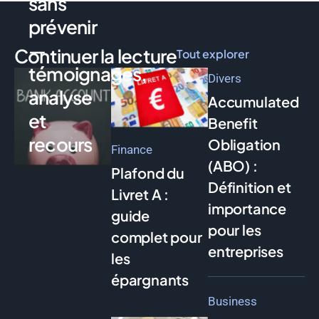
sans
prévenir
—
Continuer la lecture
Tout explorer
témoignages,
Divers
analyse
Accumulated
et
Benefit
recours
Obligation
Finance
(ABO) :
Plafond du
Définition et
Livret A :
importance
guide
pour les
complet pour
entreprises
les
épargnants
Business