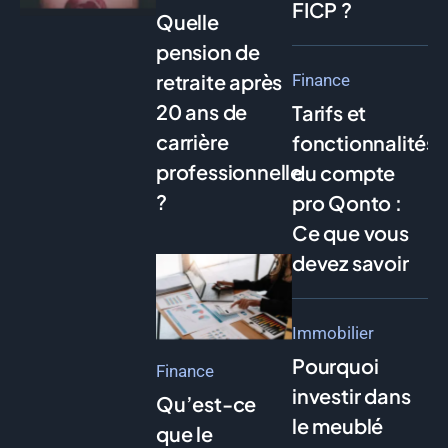
FICP ?
Quelle
pension de
retraite après
Finance
20 ans de
Tarifs et
carrière
fonctionnalités
professionnelle
du compte
?
pro Qonto :
Ce que vous
devez savoir
Immobilier
Pourquoi
Finance
investir dans
Qu’est-ce
le meublé
que le