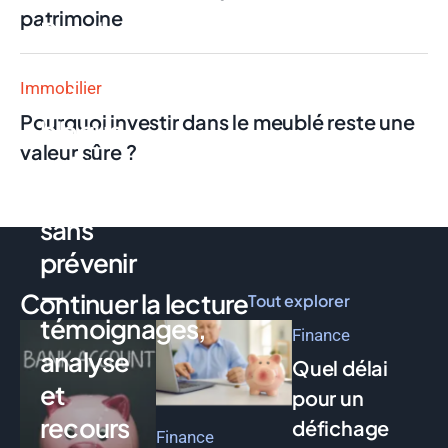
patrimoine
Pro : la
néobanque
Immobilier
qui
Pourquoi investir dans le meublé reste une
bloque
valeur sûre ?
votre
compte
sans
prévenir
—
Continuer la lecture
Tout explorer
témoignages,
Finance
analyse
Quel délai
et
pour un
recours
défichage
Finance