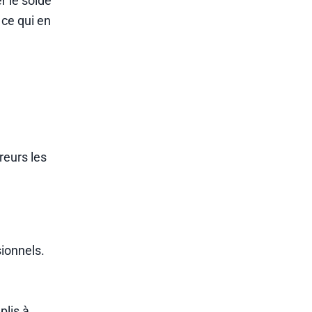
r le solde
 ce qui en
reurs les
ionnels.
lis à