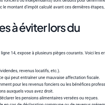
us fonciers ou indépendants) sont déduits pour détermine
nc le montant d’impôt calculé avant ces dernières étapes,
s à éviter lors du
a ligne 14, expose à plusieurs pièges courants. Voici les er
ividendes, revenus locatifs, etc.).
ce qui peut entraîner une mauvaise affectation fiscale.
ment pour les revenus fonciers ou les bénéfices profess
ons auxquels vous avez droit.
déclarer les pensions alimentaires versées ou reçues.
le en cas de déclaration commune ou de revenus préremp