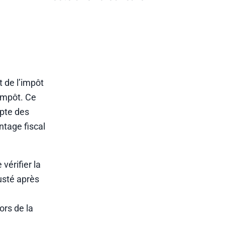
t de l’impôt
’impôt. Ce
mpte des
ntage fiscal
vérifier la
justé après
a
ors de la