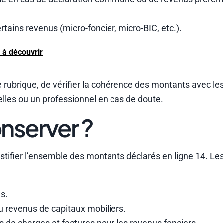
rtains revenus (micro-foncier, micro-BIC, etc.).
s à découvrir
brique, de vérifier la cohérence des montants avec les j
ielles ou un professionnel en cas de doute.
onserver ?
r justifier l’ensemble des montants déclarés en ligne 14. 
es.
u revenus de capitaux mobiliers.
és de charges et factures pour les revenus fonciers.