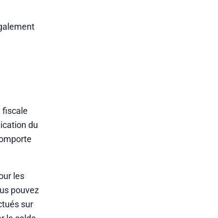
également
 fiscale
ication du
 comporte
our les
ous pouvez
ctués sur