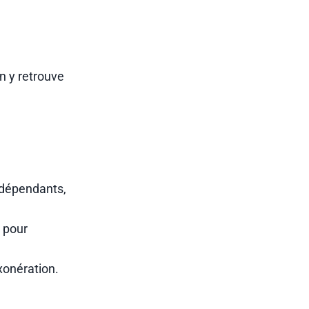
n y retrouve
ndépendants,
é pour
xonération.