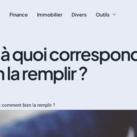
s
Finance
Immobilier
Divers
Outils
: à quoi correspon
la remplir ?
t comment bien la remplir ?