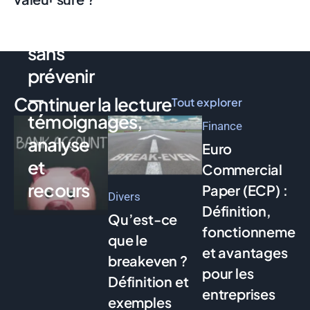
votre
compte
sans
prévenir
—
Continuer la lecture
Tout explorer
témoignages,
Finance
analyse
Euro
et
Commercial
recours
Paper (ECP) :
Divers
Définition,
Qu’est-ce
fonctionnement
que le
et avantages
breakeven ?
pour les
Définition et
entreprises
exemples