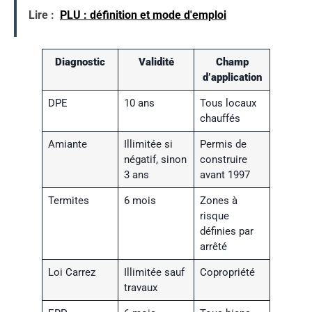
Lire :
PLU : définition et mode d'emploi
Diagnostic
Validité
Champ
d’application
DPE
10 ans
Tous locaux
chauffés
Amiante
Illimitée si
Permis de
négatif, sinon
construire
3 ans
avant 1997
Termites
6 mois
Zones à
risque
définies par
arrêté
Loi Carrez
Illimitée sauf
Copropriété
travaux