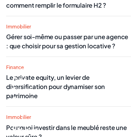
comment remplir le formulaire H2 ?
Immobilier
Gérer soi-même ou passer par une agence
: que choisir pour sa gestion locative ?
Finance
Finance
Le private equity, un levier de
Avis
diversification pour dynamiser son
Swan
patrimoine
Pro : la
néobanque
Immobilier
qui
Pourquoi investir dans le meublé reste une
bloque
valeur sûre ?