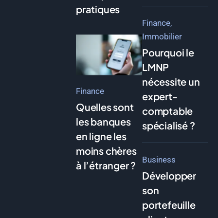
pratiques
Finance
Immobilier
Pourquoi le
LMNP
nécessite un
Finance
expert-
Quelles sont
comptable
les banques
spécialisé ?
en ligne les
moins chères
Business
à l’étranger ?
Développer
son
portefeuille