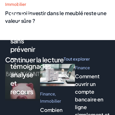
Immobilier
qui
Pourquoi investir dans le meublé reste une
bloque
valeur sûre ?
votre
compte
sans
prévenir
—
Continuer la lecture
Tout explorer
témoignages,
Finance
analyse
Comment
et
ouvrir un
recours
compte
Finance
bancaire en
Immobilier
ligne
Combien
simplement et