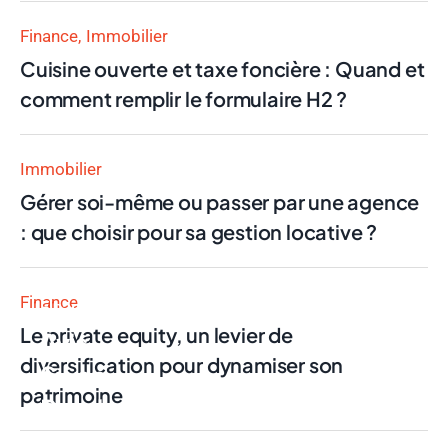
Finance
Immobilier
Cuisine ouverte et taxe foncière : Quand et
comment remplir le formulaire H2 ?
Immobilier
Gérer soi-même ou passer par une agence
: que choisir pour sa gestion locative ?
Finance
Finance
Le private equity, un levier de
Avis
diversification pour dynamiser son
Swan
patrimoine
Pro : la
néobanque