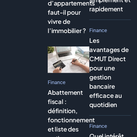
d’appartements
rapidement
faut-il pour
vivre de
l’immobilier ?
Finance
Les
avantages de
CMUT Direct
pour une
gestion
Finance
bancaire
Abattement
efficace au
fiscal :
quotidien
définition,
fonctionnement
Finance
et liste des
Quel intérêt