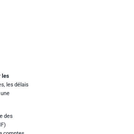
 les
, les délais
t une
ve des
MF)
 de comptes