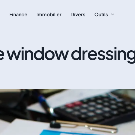
s
Finance
Immobilier
Divers
Outils
e window dressing