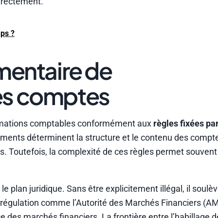
irectement.
mps ?
ementaire de
es comptes
nformations comptables conformément aux
règles fixées par
ements déterminent la structure et le contenu des comptes
es. Toutefois, la complexité de ces règles permet souven
 plan juridique. Sans être explicitement illégal, il soulè
 régulation comme l’Autorité des Marchés Financiers (A
ce des marchés financiers. La frontière entre l’habillage