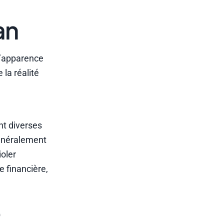
an
l’apparence
la réalité
ant diverses
généralement
ioler
e financière,