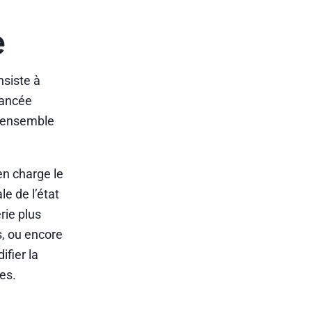
e
siste à
nancée
 l’ensemble
en charge le
e de l’état
rie plus
s, ou encore
fier la
es.