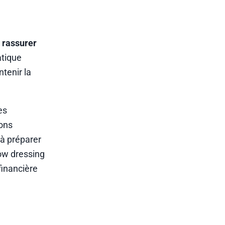
e
rassurer
atique
tenir la
es
ions
 à préparer
dow dressing
financière