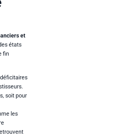
e
nanciers et
des états
 fin
éficitaires
stisseurs.
s, soit pour
me les
re
retrouvent