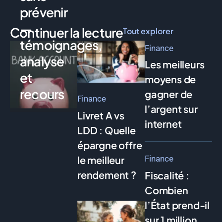
prévenir
—
Continuer la lecture
Tout explorer
témoignages,
Finance
analyse
Les meilleurs
et
moyens de
recours
gagner de
Finance
l’argent sur
Livret A vs
internet
LDD : Quelle
épargne offre
le meilleur
Finance
rendement ?
Fiscalité :
Combien
l’État prend-il
sur 1 million