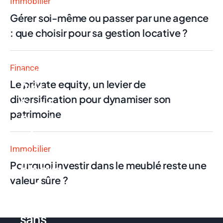
Immobilier
Gérer soi-même ou passer par une agence
: que choisir pour sa gestion locative ?
Finance
Finance
Le private equity, un levier de
Avis
diversification pour dynamiser son
Swan
patrimoine
Pro : la
néobanque
Immobilier
qui
Pourquoi investir dans le meublé reste une
bloque
valeur sûre ?
votre
compte
sans