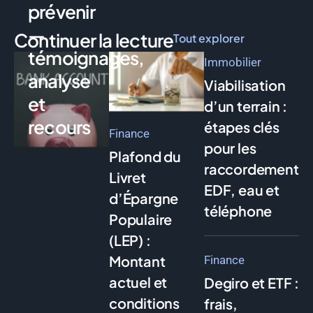
prévenir
—
Continuer la lecture
Tout explorer
témoignages,
Immobilier
analyse
Viabilisation
et
d’un terrain :
recours
étapes clés
Finance
pour les
Plafond du
raccordements
Livret
EDF, eau et
d’Épargne
téléphone
Populaire
(LEP) :
Montant
Finance
actuel et
Degiro et ETF :
conditions
frais,