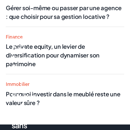
Gérer soi-même ou passer par une agence
: que choisir pour sa gestion locative ?
Finance
Finance
Le private equity, un levier de
Avis
diversification pour dynamiser son
Swan
patrimoine
Pro : la
néobanque
Immobilier
qui
Pourquoi investir dans le meublé reste une
bloque
valeur sûre ?
votre
compte
sans