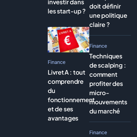
investir dans
doit définir
les start-up ?
une politique
claire ?
Finance
Techniques
Finance
de scalping :
Livret A : tout
comment
comprendre
profiter des
du
micro-
fonctionnement
mouvements
et de ses
du marché
avantages
Finance