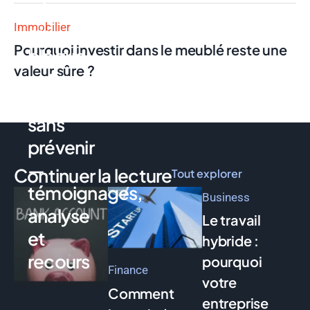
néobanque
Immobilier
qui
Pourquoi investir dans le meublé reste une
bloque
valeur sûre ?
votre
compte
sans
prévenir
—
Continuer la lecture
Tout explorer
témoignages,
Business
analyse
Le travail
et
hybride :
recours
pourquoi
Finance
votre
Comment
entreprise