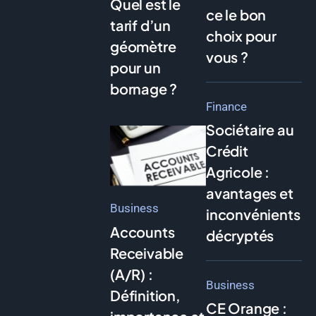
Quel est le
ce le bon
tarif d’un
choix pour
géomètre
vous ?
pour un
bornage ?
Finance
Sociétaire au
Crédit
Agricole :
avantages et
Business
inconvénients
Accounts
décryptés
Receivable
(A/R) :
Business
Définition,
CE Orange :