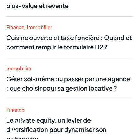
plus-value et revente
Finance
Immobilier
Cuisine ouverte et taxe foncière : Quand et
comment remplir le formulaire H2 ?
Immobilier
Gérer soi-même ou passer par une agence
: que choisir pour sa gestion locative ?
Finance
Finance
Le private equity, un levier de
Avis
diversification pour dynamiser son
Swan
patrimoine