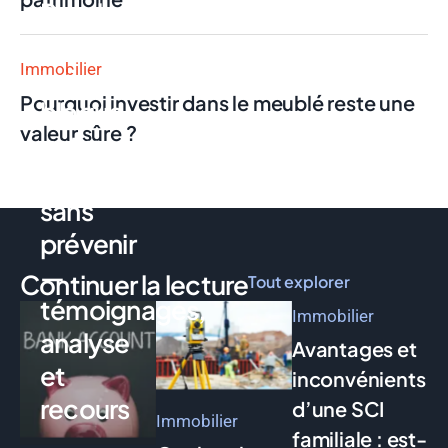
Pro : la
néobanque
Immobilier
qui
Pourquoi investir dans le meublé reste une
bloque
valeur sûre ?
votre
compte
sans
prévenir
—
Continuer la lecture
Tout explorer
témoignages,
Immobilier
analyse
Avantages et
et
inconvénients
recours
d’une SCI
Immobilier
familiale : est-