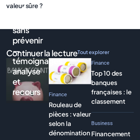
valeur sûre ?
votre
compte
sans
prévenir
—
Continuer la lecture
Tout explorer
témoignages,
Finance
analyse
Top 10 des
et
banques
recours
françaises : le
Finance
classement
Rouleau de
pièces : valeur
selon la
Business
dénomination
Financement