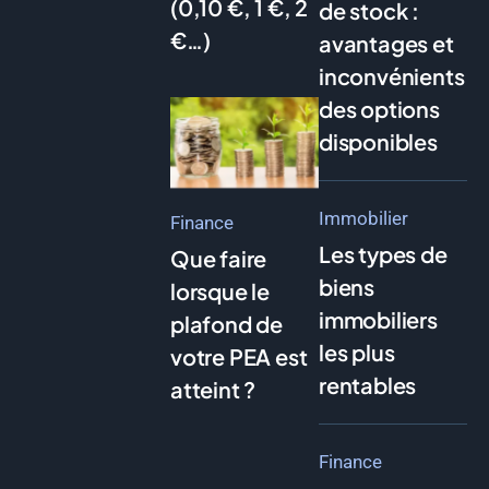
(0,10 €, 1 €, 2
de stock :
€…)
avantages et
inconvénients
des options
disponibles
Immobilier
Finance
Les types de
Que faire
biens
lorsque le
immobiliers
plafond de
les plus
votre PEA est
rentables
atteint ?
Finance