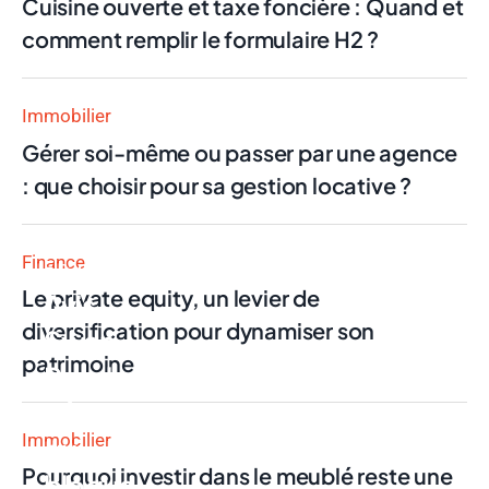
Cuisine ouverte et taxe foncière : Quand et
comment remplir le formulaire H2 ?
Immobilier
Gérer soi-même ou passer par une agence
: que choisir pour sa gestion locative ?
Finance
Finance
Le private equity, un levier de
Avis
diversification pour dynamiser son
Swan
patrimoine
Pro : la
néobanque
Immobilier
qui
Pourquoi investir dans le meublé reste une
bloque