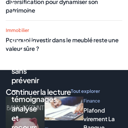
diversification pour dynamiser son
Swan
patrimoine
Pro : la
néobanque
Immobilier
qui
Pourquoi investir dans le meublé reste une
bloque
valeur sûre ?
votre
compte
sans
prévenir
—
Continuer la lecture
Tout explorer
témoignages,
Finance
analyse
Plafond
et
virement La
recours
Banque