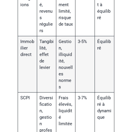
ions
é,
ment
t à
revenu
limité,
équilib
s
risque
ré
régulie
de taux
rs
Immob
Tangibi
Gestio
3-5%
Équilib
ilier
lité,
n,
ré
direct
effet
illiquid
de
ité,
levier
nouvell
es
norme
s
SCPI
Diversi
Frais
3-7%
Équilib
ficatio
élevés,
ré à
n,
liquidit
dynami
gestio
é
que
n
limitée
profes