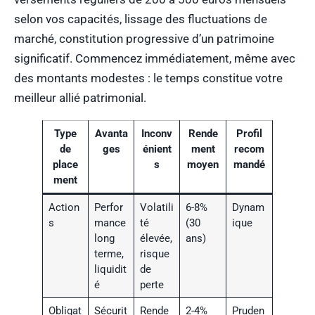
selon vos capacités, lissage des fluctuations de
marché, constitution progressive d’un patrimoine
significatif. Commencez immédiatement, même avec
des montants modestes : le temps constitue votre
meilleur allié patrimonial.
Type
Avanta
Inconv
Rende
Profil
de
ges
énient
ment
recom
place
s
moyen
mandé
ment
Action
Perfor
Volatili
6-8%
Dynam
s
mance
té
(30
ique
long
élevée,
ans)
terme,
risque
liquidit
de
é
perte
Obligat
Sécurit
Rende
2-4%
Pruden