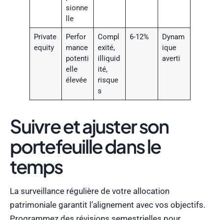
sionne
lle
Private
Perfor
Compl
6-12%
Dynam
equity
mance
exité,
ique
potenti
illiquid
averti
elle
ité,
élevée
risque
s
Suivre et ajuster son
portefeuille dans le
temps
La surveillance régulière de votre allocation
patrimoniale garantit l’alignement avec vos objectifs.
Programmez des révisions semestrielles pour