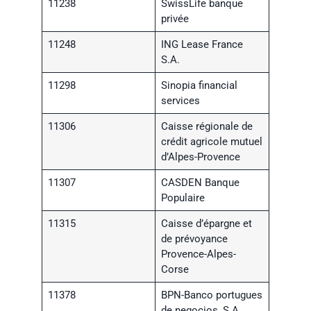
11238
SwissLife banque
privée
11248
ING Lease France
S.A.
11298
Sinopia financial
services
11306
Caisse régionale de
crédit agricole mutuel
d’Alpes-Provence
11307
CASDEN Banque
Populaire
11315
Caisse d’épargne et
de prévoyance
Provence-Alpes-
Corse
11378
BPN-Banco portugues
de negocios, S.A.