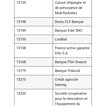
13135
Caisse d’épargne et
de prévoyance de
Midi-Pyrénées
13148
Dexia CLF Banque
13149
Banque Edel SNC
13150
LixxBail
13158
France active garantie
FAG S.A.
13168
Banque PSA finance
13179
Banque Fiducial
13210
Crédit agricole
leasing
13220
Société coopérative
pour la rénovation et
l’équipement du