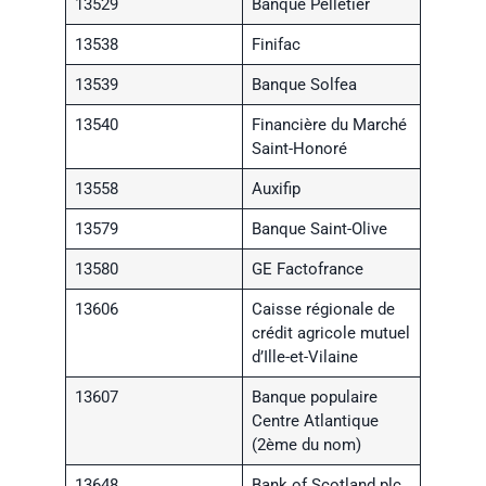
13529
Banque Pelletier
13538
Finifac
13539
Banque Solfea
13540
Financière du Marché
Saint-Honoré
13558
Auxifip
13579
Banque Saint-Olive
13580
GE Factofrance
13606
Caisse régionale de
crédit agricole mutuel
d’Ille-et-Vilaine
13607
Banque populaire
Centre Atlantique
(2ème du nom)
13648
Bank of Scotland plc