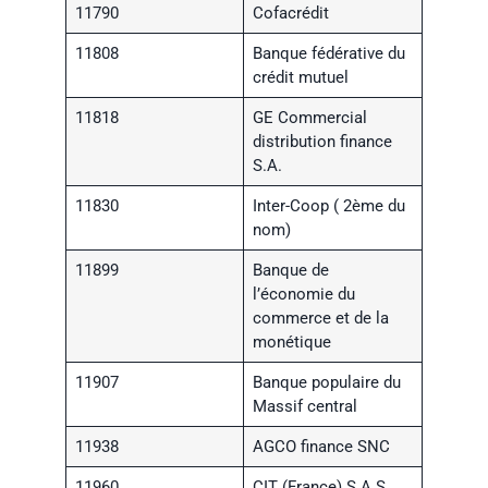
11790
Cofacrédit
11808
Banque fédérative du
crédit mutuel
11818
GE Commercial
distribution finance
S.A.
11830
Inter-Coop ( 2ème du
nom)
11899
Banque de
l’économie du
commerce et de la
monétique
11907
Banque populaire du
Massif central
11938
AGCO finance SNC
11960
CIT (France) S.A.S.