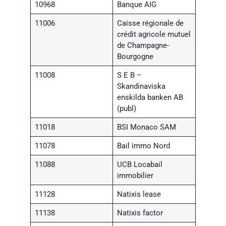
10968
Banque AIG
11006
Caisse régionale de
crédit agricole mutuel
de Champagne-
Bourgogne
11008
S E B –
Skandinaviska
enskilda banken AB
(publ)
11018
BSI Monaco SAM
11078
Bail immo Nord
11088
UCB Locabail
immobilier
11128
Natixis lease
11138
Natixis factor