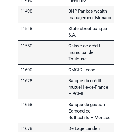
11490
Interfimo
11498
BNP Paribas wealth
management Monaco
11518
State street banque
S.A.
11550
Caisse de crédit
municipal de
Toulouse
11600
CMCIC Lease
11628
Banque du crédit
mutuel Ile-de-France
– BCMI
11668
Banque de gestion
Edmond de
Rothschild – Monaco
11678
De Lage Landen