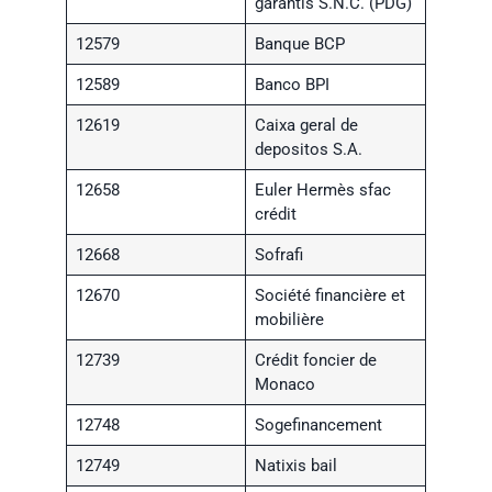
garantis S.N.C. (PDG)
12579
Banque BCP
12589
Banco BPI
12619
Caixa geral de
depositos S.A.
12658
Euler Hermès sfac
crédit
12668
Sofrafi
12670
Société financière et
mobilière
12739
Crédit foncier de
Monaco
12748
Sogefinancement
12749
Natixis bail