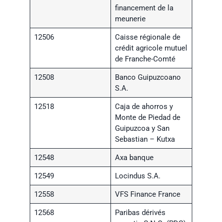
financement de la
meunerie
12506
Caisse régionale de
crédit agricole mutuel
de Franche-Comté
12508
Banco Guipuzcoano
S.A.
12518
Caja de ahorros y
Monte de Piedad de
Guipuzcoa y San
Sebastian – Kutxa
12548
Axa banque
12549
Locindus S.A.
12558
VFS Finance France
12568
Paribas dérivés