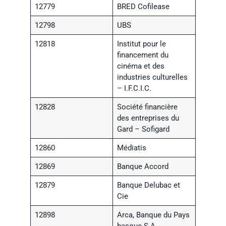
12779
BRED Cofilease
12798
UBS
12818
Institut pour le
financement du
cinéma et des
industries culturelles
– I.F.C.I.C.
12828
Société financière
des entreprises du
Gard – Sofigard
12860
Médiatis
12869
Banque Accord
12879
Banque Delubac et
Cie
12898
Arca, Banque du Pays
basque S.A.