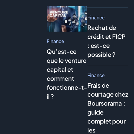
Finance
Rachat de
crédit et FICP
Finance
: est-ce
Qu’est-ce
possible ?
que le venture
capital et
Finance
comment
Frais de
fonctionne-t-
courtage chez
il ?
Boursorama :
guide
complet pour
les