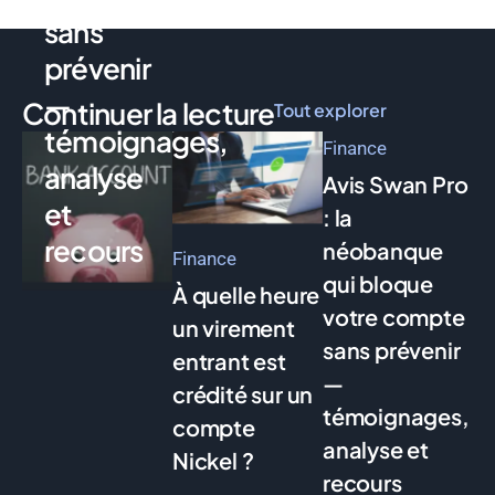
sans
prévenir
—
Continuer la lecture
Tout explorer
témoignages,
Finance
analyse
Avis Swan Pro
et
: la
recours
néobanque
Finance
qui bloque
À quelle heure
votre compte
un virement
sans prévenir
entrant est
—
crédité sur un
témoignages,
compte
analyse et
Nickel ?
recours