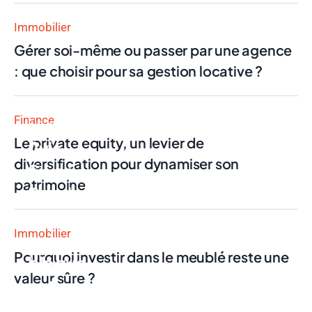
Immobilier
Gérer soi-même ou passer par une agence
: que choisir pour sa gestion locative ?
Finance
Finance
Le private equity, un levier de
Avis
diversification pour dynamiser son
Swan
patrimoine
Pro : la
néobanque
Immobilier
qui
Pourquoi investir dans le meublé reste une
bloque
valeur sûre ?
votre
compte