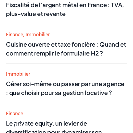
Fiscalité de l’argent métal en France : TVA,
plus-value et revente
Finance
Immobilier
Cuisine ouverte et taxe foncière : Quand et
comment remplir le formulaire H2 ?
Immobilier
Gérer soi-même ou passer par une agence
: que choisir pour sa gestion locative ?
Finance
Finance
Le private equity, un levier de
Avis
diversification pour dynamiser son