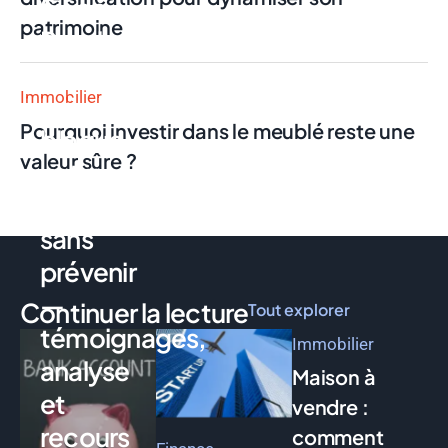
Swan
patrimoine
Pro : la
néobanque
Immobilier
qui
Pourquoi investir dans le meublé reste une
bloque
valeur sûre ?
votre
compte
sans
prévenir
—
Continuer la lecture
Tout explorer
témoignages,
Immobilier
analyse
Maison à
et
vendre :
recours
comment