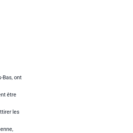
s-Bas, ont
ent être
tirer les
éenne,