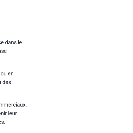
se dans le
sse
t ou en
n des
commerciaux.
nir leur
es.