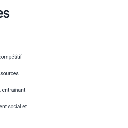
es
compétitif
essources
, entraînant
ent social et