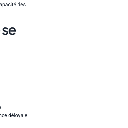
apacité des
 se
s
ence déloyale