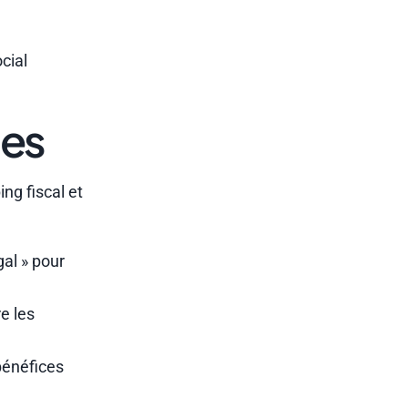
cial
nes
ng fiscal et
gal » pour
e les
bénéfices