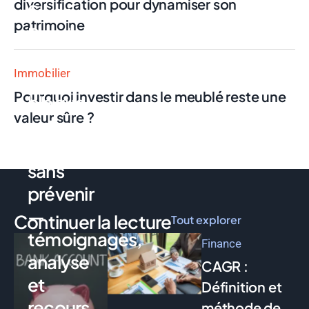
diversification pour dynamiser son
Swan
patrimoine
Pro : la
néobanque
Immobilier
qui
Pourquoi investir dans le meublé reste une
bloque
valeur sûre ?
votre
compte
sans
prévenir
—
Continuer la lecture
Tout explorer
témoignages,
Finance
analyse
CAGR :
et
Définition et
recours
méthode de