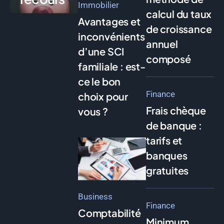
Immobilier
calcul du taux
Avantages et
de croissance
inconvénients
annuel
d’une SCI
composé
familiale : est-
ce le bon
Finance
choix pour
Frais chèque
vous ?
de banque :
tarifs et
banques
gratuites
Business
Finance
Comptabilité
Minimum