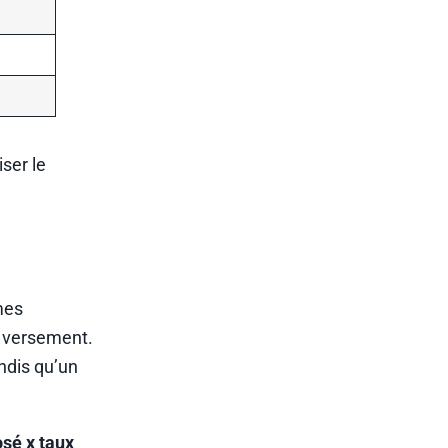
iser le
mes
u versement.
ndis qu’un
sé x taux