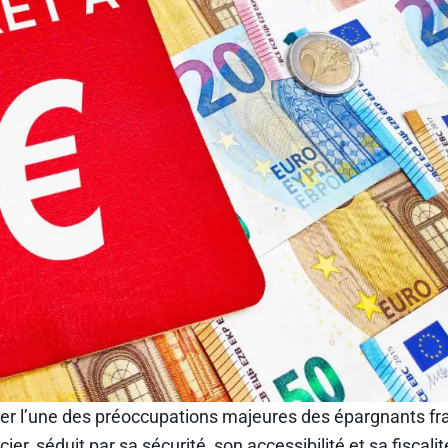
order l’une des préoccupations majeures des épargnants fr
ier, séduit par sa sécurité, son accessibilité et sa fiscalit