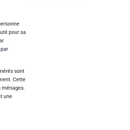
 personne
puté pour sa
ar
 par
générés sont
ment. Cette
es ménages.
nt une