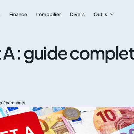
s
Finance
Immobilier
Divers
Outils
t A : guide comple
es épargnants