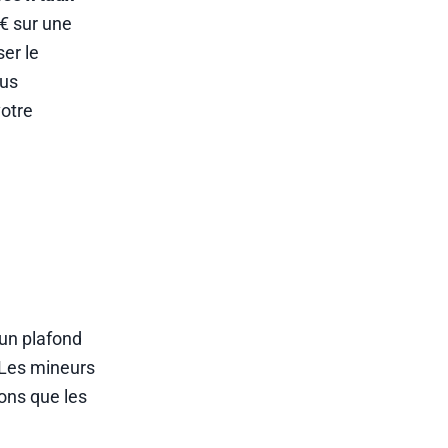
 € sur une
ser le
ous
votre
’un plafond
. Les mineurs
ions que les