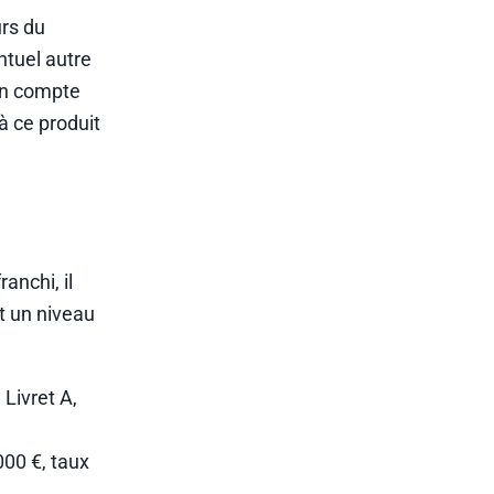
urs du
ntuel autre
 un compte
 à ce produit
anchi, il
nt un niveau
 Livret A,
000 €, taux