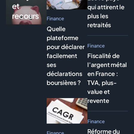
et
qui attirent le
recours
plus les
Finance
retraités
Quelle
plateforme
pour déclarer
Finance
facilement
Fiscalité de
ses
l’argent métal
déclarations
en France :
boursières ?
TVA, plus-
value et
revente
Finance
Réforme du
Finance