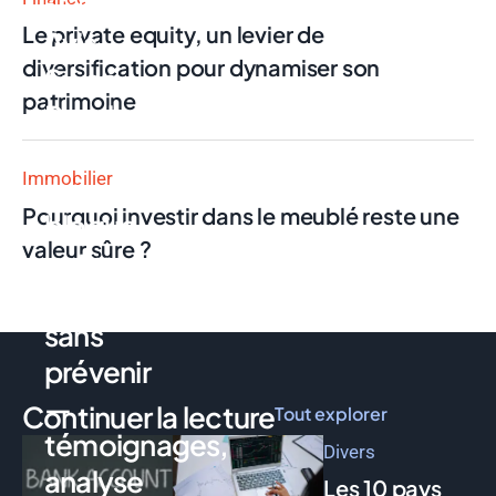
Finance
Le private equity, un levier de
Avis
diversification pour dynamiser son
Swan
patrimoine
Pro : la
néobanque
Immobilier
qui
Pourquoi investir dans le meublé reste une
bloque
valeur sûre ?
votre
compte
sans
prévenir
—
Continuer la lecture
Tout explorer
témoignages,
Divers
analyse
Les 10 pays