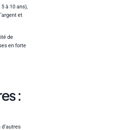
 5 à 10 ans),
’argent et
ité de
ses en forte
es :
 d’autres