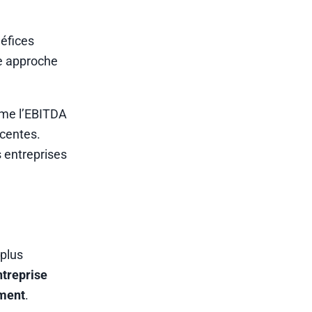
néfices
te approche
mme l’EBITDA
écentes.
s entreprises
 plus
ntreprise
ement
.