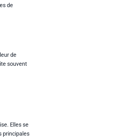
res de
leur de
site souvent
se. Elles se
s principales