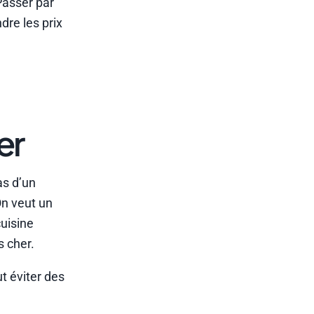
Passer par
dre les prix
er
as d’un
On veut un
cuisine
s cher.
t éviter des