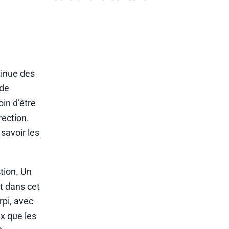
tinue des
 de
oin d’être
rection.
savoir les
ction. Un
t dans cet
rpi, avec
x que les