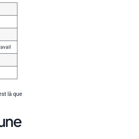
ravail
est là que
 une