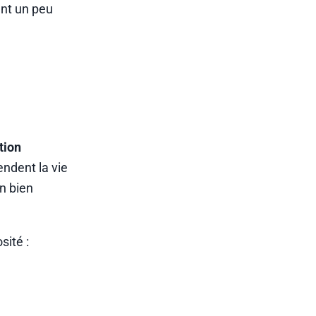
ent un peu
tion
endent la vie
un bien
sité :