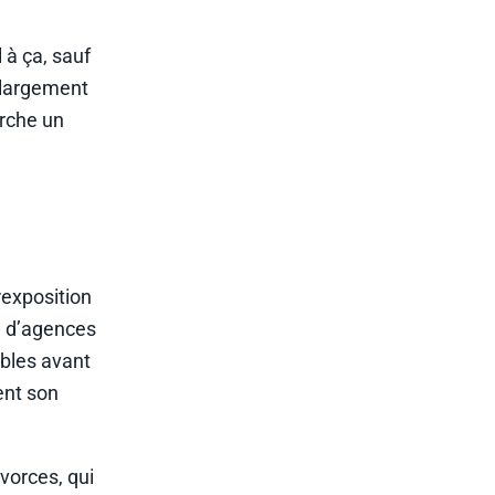
 à ça, sauf
 largement
erche un
rexposition
u d’agences
ibles avant
ent son
ivorces, qui