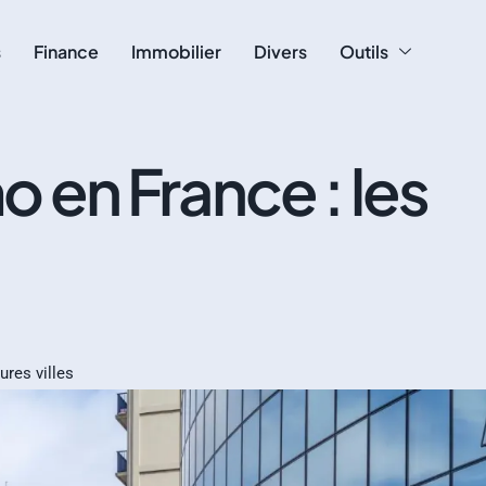
s
Finance
Immobilier
Divers
Outils
en France : les
res villes