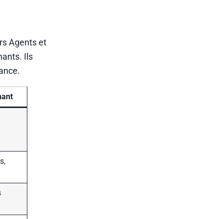
rs Agents et
ants. Ils
cance.
nant
s,
s