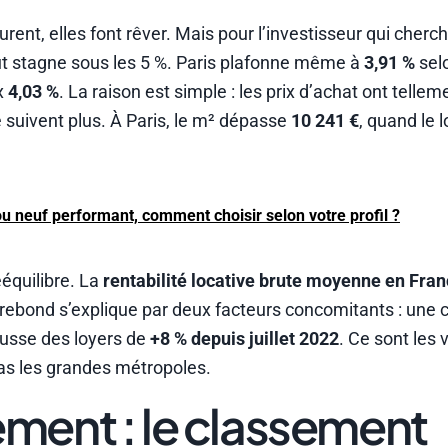
urent, elles font rêver. Mais pour l’investisseur qui cherc
rut stagne sous les 5 %. Paris plafonne même à
3,91 %
selo
x
4,03 %
. La raison est simple : les prix d’achat ont tellem
 suivent plus. À Paris, le m² dépasse
10 241 €
, quand le 
ou neuf performant, comment choisir selon votre profil ?
ééquilibre. La
rentabilité locative brute moyenne en Fran
e rebond s’explique par deux facteurs concomitants : une 
usse des loyers de
+8 % depuis juillet 2022
. Ce sont les v
pas les grandes métropoles.
dement : le classement