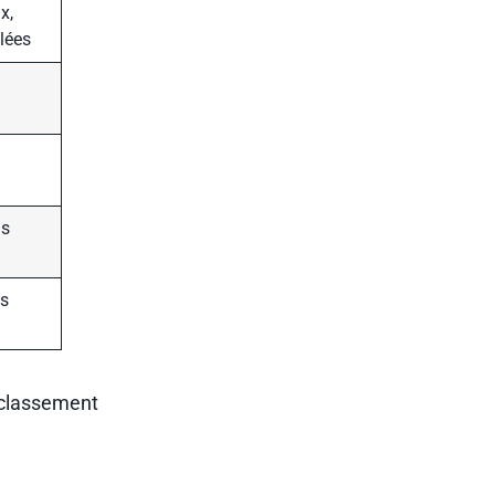
x,
lées
ls
fs
n classement