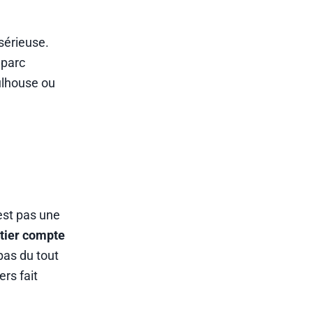
 sérieuse.
 parc
ulhouse ou
’est pas une
rtier compte
pas du tout
rs fait