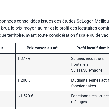
 données consolidées issues des études SeLoger, Meilleu
brut, le prix moyen au m² et le profil des locataires domin
ue territoire, avant toute considération fiscale ou de va
ut
Prix moyen au m²
Profil locatif domi
1 377 €
Salariés industriels,
frontaliers
Suisse/Allemagne
1 200 €
Étudiants, jeunes actif
fonctionnaires
~1 520 €
Fonctionnaires, jeune
ménages