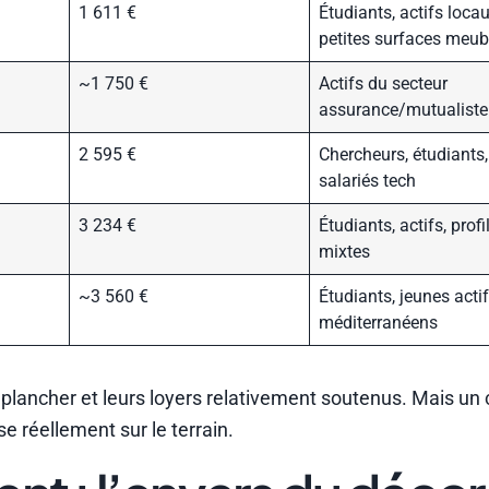
1 611 €
Étudiants, actifs locau
petites surfaces meub
~1 750 €
Actifs du secteur
assurance/mutualiste
2 595 €
Chercheurs, étudiants,
salariés tech
3 234 €
Étudiants, actifs, profi
mixtes
~3 560 €
Étudiants, jeunes acti
méditerranéens
ix plancher et leurs loyers relativement soutenus. Mais u
sse réellement sur le terrain.