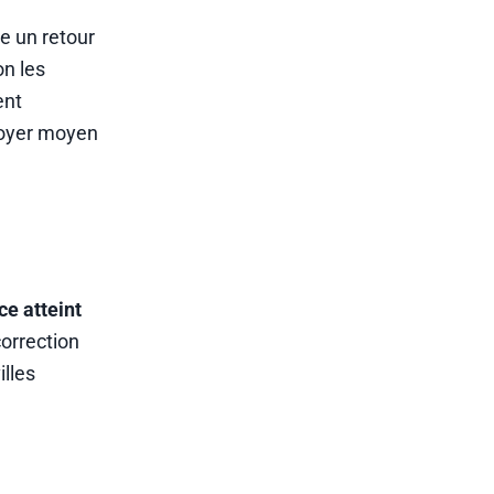
he un retour
n les
ent
loyer moyen
ce atteint
correction
illes