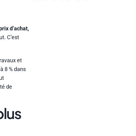
prix d’achat,
t. C’est
travaux et
7 à 8 % dans
ut
ité de
plus