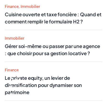
Finance
Immobilier
Cuisine ouverte et taxe foncière : Quand et
comment remplir le formulaire H2 ?
Immobilier
Gérer soi-même ou passer par une agence
: que choisir pour sa gestion locative ?
Finance
Finance
Le private equity, un levier de
Avis
diversification pour dynamiser son
Swan
patrimoine
Pro : la
néobanque