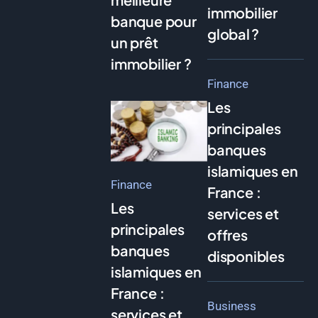
immobilier
banque pour
global ?
un prêt
immobilier ?
Finance
Les
principales
banques
islamiques en
Finance
France :
Les
services et
principales
offres
banques
disponibles
islamiques en
France :
Business
services et