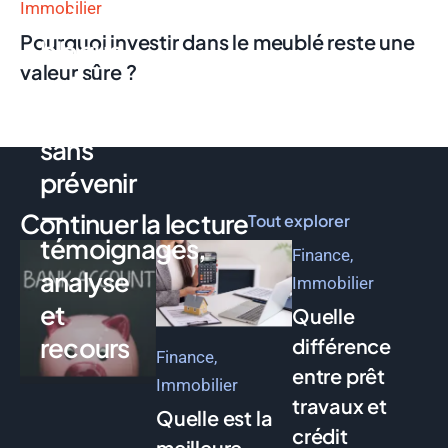
Immobilier
qui
Pourquoi investir dans le meublé reste une
bloque
valeur sûre ?
votre
compte
sans
prévenir
—
Continuer la lecture
Tout explorer
témoignages,
Finance
analyse
Immobilier
et
Quelle
recours
différence
Finance
entre prêt
Immobilier
travaux et
Quelle est la
crédit
meilleure